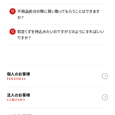
は、熊本市への登録手続きをお願いいたします。
回収の曜日や時間帯は、ご指定いただけます。
その後、当社へご連絡いただき、担当者と回収日時や場所
不用品処分の際に買い取ってもらうことはできます
ただし、他のお客様の回収スケジュールとの調整が必要と
の打ち合わせを行います。回収作業後、回収物は品目ごと
か？
なるため、営業担当者と事前にご相談の上、決定させてい
に計量し、買取金額をお支払いいたします。
使用可能なものであれば、買取が可能です。
ただければと存じます。
最後に、熊本市への助成金申請手続きをお済ませくださ
剪定くずを持込みたいのですがどのようにすればいい
買取をご希望の場合は、お気軽にご相談ください。
可能な限り柔軟に対応いたしますので、お気軽にご相談く
ですか？
い。詳細については、お気軽にお問い合わせください。
品物の状態によっては買取が難しい場合がございますの
ださい。
有料にはなりますが、熊本市の一般家庭から排出される
で、あらかじめご了承ください。
剪定くずでしたらお持ち込みいただけます。
お持ち込みの際は、本社工場にお越しください。
受け入れ時間は第二・第四土曜日、日曜、祝日を除く、
個人のお客様
8:30-17:00です。
PERSONAL
法人のお客様
COMPANY