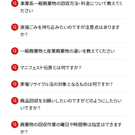
事業系一般廃棄物の回収方法・料金について教えてく
定休日は、第二・第四土曜、日曜、祝日となっております。
ださい
事業系一般廃棄物とは、企業様の事務所から排出される
直接ごみを持ち込みたいのですが注意点はあります
紙くず、プラスチックくずなどを指します。
か？
料金は、回収頻度や回収量を営業担当者からヒアリング
自家用車やトラック等に積み込んでお持込みください。
し、内容に応じて提示させていただきます。
一般廃棄物と産業廃棄物の違いを教えてください
種類ごとに重量を計量し、金額をご提示いたしますのでご
また、それ以外の事業活動に伴って発生する廃棄物は産
●一般廃棄物：家庭から排出されるごみ（家具・日用品な
精算をお願いします。
業廃棄物となり、別途契約が必要です。どちらの廃棄物も
マニフェスト伝票とは何ですか？
ど）
工場内は混雑している場合がございますので、ルールに従
弊社に委託することができますので、お気軽にお申し付け
マニフェスト伝票とは、産業廃棄物の処理状況を排出事業
●産業廃棄物：事業活動により発生する廃棄物
ってご利用ください。ご不明な点はお近くのスタッフにお問
ください。
家電リサイクル法の対象となるものは何ですか？
者が最終処分まで管理するための伝票です。
産業廃棄物の処理は排出事業者の責任ですが、適切な業
い合わせいただければと存じます。
一般家庭や事務所から排出されたエアコン、テレビ（ブラウ
法律により、排出事業者・運搬業者・処分業者などは5年間
者へ委託することも可能です。その際は、事前に委託契約
廃品回収をお願いしたいのですがどのようにしたらい
ン管・液晶・プラズマ）、冷蔵庫・冷凍庫、洗濯機・衣類乾燥
の保管義務があります。
の締結が必要となりますのでご注意ください。
いですか？
機を指します。
マニフェストには、電子マニフェストと紙マニフェストの2種
当社では、事業系一般廃棄物と産業廃棄物の両方に対応
子供会などの団体で廃品回収を実施し、回収をご希望の
類があり、当社ではどちらにも対応しております。詳しくは
しております。処理方法についてのご相談も承りますので、
廃棄物の回収作業の曜日や時間帯は指定はできます
場合、熊本市の助成金制度をご利用いただけます。まず
お問い合わせください。
お気軽にお問い合わせください。
か？