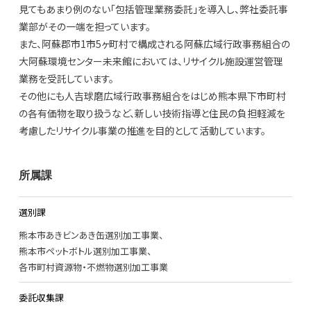
見てもあまり例のない「包括管理業務委託」を導入し、弊社委託事
業部がその一端を担っています。
また、阿蘇郡市1市5ヶ町村で構成される阿蘇広域行政事務組合の
大阿蘇環境センター未来館においては、リサイクル施設運営管理
業務を受託しています。
その他にも人吉球磨広域行政事務組合をはじめ熊本県下市町村
の各有価物を取り扱うなど、新しい技術指導と住民の負担軽減を
考慮したリサイクル事業の推進を目的として活動しています。
所属課
選別課
熊本市あきビンあき缶選別加工事業
熊本市ペットボトル選別加工事業
各市町村資源物・不燃物選別加工事業
委託収集課