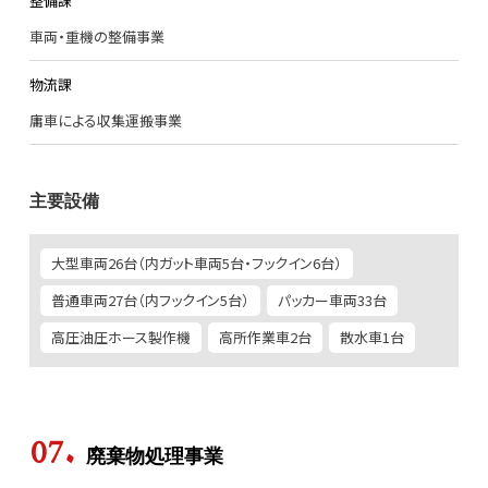
整備課
車両・重機の整備事業
物流課
庸車による収集運搬事業
主要設備
大型車両26台（内ガット車両5台・フックイン6台）
普通車両27台（内フックイン5台）
パッカー車両33台
高圧油圧ホース製作機
高所作業車2台
散水車1台
廃棄物処理事業