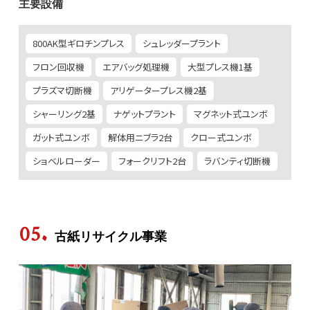
主要設備
800AK型ギロチンプレス
シュレッダープラント
フロン回収機
エアバッグ処理機
大型プレス機1基
プラズマ切断機
アリゲータープレス機2基
シャーリング2基
ナゲットプラント
マグネット式ユンボ
ガット式ユンボ
解体用ニブラ2台
クロー式ユンボ
ショベルローダー
フォークリフト2台
ラバンティ切断機
古紙リサイクル事業