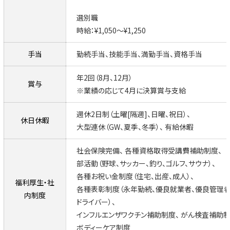
選別職
時給：¥1,050～¥1,250
手当
勤続手当、技能手当、満勤手当、資格手当
年2回（8月、12月）
賞与
※業績の応じて4月に決算賞与支給
週休2日制（土曜[隔週]、日曜、祝日）
休日休暇
大型連休（GW、夏季、冬季）
有給休暇
社会保険完備
各種資格取得受講費補助制度
部活動（野球、サッカー、釣り、ゴルフ、サウナ）
各種お祝い金制度（住宅、出産、成人）
福利厚生・社
各種表彰制度（永年勤続、優良就業者、優良管理者
内制度
ドライバー）
インフルエンザワクチン補助制度
がん検査補助
ボディーケア制度